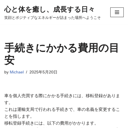
心と体を癒し、成長する日々
コ
笑顔とポジティブなエネルギーが詰まった場所へようこそ
ン
テ
ン
ツ
手続きにかかる費用の目
へ
ス
安
キ
ッ
by
Michael
2025年5月20日
プ
車を個人売買する際にかかる手続きには、移転登録がありま
す。
これは運輸支局で行われる手続きで、車の名義を変更するこ
とを指します。
移転登録手続きには、以下の費用がかかります。