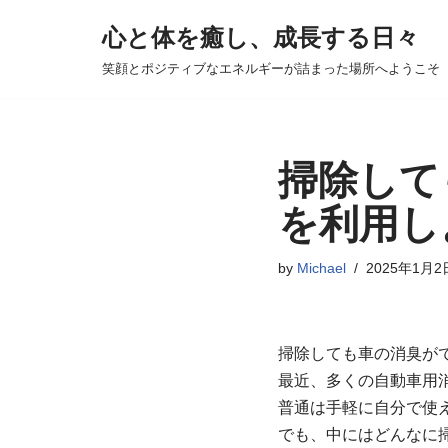
心と体を癒し、成長する日々
コ
笑顔とポジティブなエネルギーが詰まった場所へようこそ
ン
テ
ン
ツ
掃除して
へ
を利用し
ス
キ
by
Michael
2025年1月2
ッ
プ
掃除しても車の消臭が
最近、多くの自動車用
普通は手軽に自分で使
でも、中にはどんなに