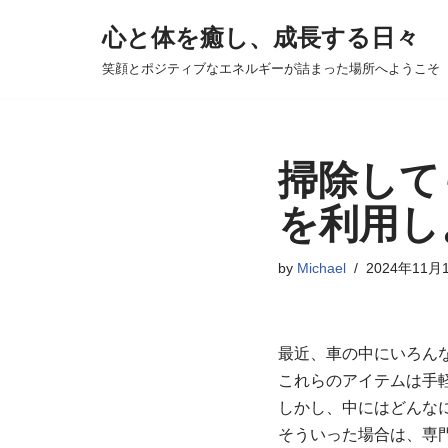
心と体を癒し、成長する日々
コ
笑顔とポジティブなエネルギーが詰まった場所へようこそ
ン
テ
ン
ツ
掃除して
へ
を利用し
ス
キ
by
Michael
2024年11月
ッ
プ
最近、車の中にいろん
これらのアイテムは手
しかし、中にはどんな
そういった場合は、専