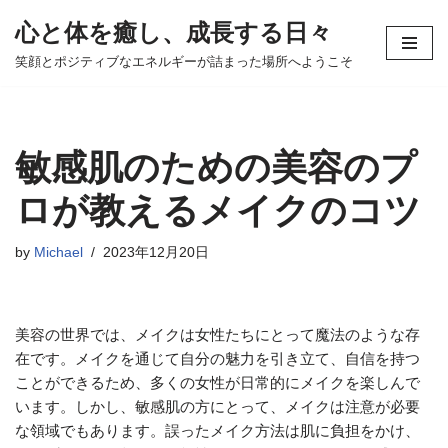
心と体を癒し、成長する日々
コ
笑顔とポジティブなエネルギーが詰まった場所へようこそ
ン
テ
ン
ツ
敏感肌のための美容のプ
へ
ス
ロが教えるメイクのコツ
キ
ッ
by
Michael
2023年12月20日
プ
美容の世界では、メイクは女性たちにとって魔法のような存
在です。メイクを通じて自分の魅力を引き立て、自信を持つ
ことができるため、多くの女性が日常的にメイクを楽しんで
います。しかし、敏感肌の方にとって、メイクは注意が必要
な領域でもあります。誤ったメイク方法は肌に負担をかけ、