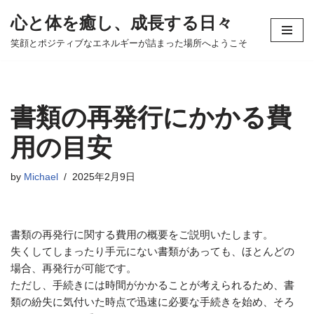
心と体を癒し、成長する日々
コ
笑顔とポジティブなエネルギーが詰まった場所へようこそ
ン
テ
ン
ツ
書類の再発行にかかる費
へ
ス
用の目安
キ
ッ
by
Michael
2025年2月9日
プ
書類の再発行に関する費用の概要をご説明いたします。
失くしてしまったり手元にない書類があっても、ほとんどの
場合、再発行が可能です。
ただし、手続きには時間がかかることが考えられるため、書
類の紛失に気付いた時点で迅速に必要な手続きを始め、そろ