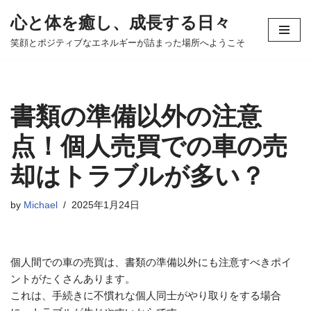
心と体を癒し、成長する日々
コ
笑顔とポジティブなエネルギーが詰まった場所へようこそ
ン
テ
ン
ツ
書類の準備以外の注意
へ
ス
点！個人売買での車の売
キ
却はトラブルが多い？
ッ
プ
by
Michael
2025年1月24日
個人間での車の売買は、書類の準備以外にも注意すべきポイ
ントがたくさんあります。
これは、手続きに不慣れな個人同士がやり取りをする場合