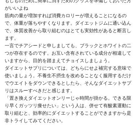
もしものために簡単に消すためのグッズを準備しておいた方
がいいよね
筋肉の量が増加すれば消費カロリーが増えることになるの
で、体重が落ちやすくなります。ダイエットジムに通い込ん
で、体質改善から取り組むのはとても実効性があると断言し
ます。
一言でチアシードと申しましても、ブラックとホワイトの二
つが存在するのです。お互い含有されている成分が相違して
いますから、目的を踏まえてチョイスしましょう。
ダイエットサプリについては、どちらにせよ補完する意味で
使いましょう。不養生不摂生を改めることなく服用するだけ
でウエイトをダウンできるとしたら、そんなダイエットサプ
リはスルーすべきだと感じます。
「置き換えダイエットオンリーじゃ時間が掛かる。できる限
り早くガッツリ痩せたい」という人は、併せて有酸素運動に
取り組むと、効率的にダイエットすることができますから是
非トライしてみてください。