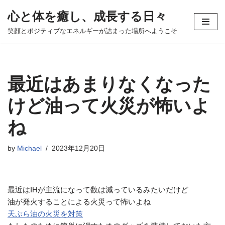
心と体を癒し、成長する日々
コ
笑顔とポジティブなエネルギーが詰まった場所へようこそ
ン
テ
ン
ツ
最近はあまりなくなった
へ
ス
けど油って火災が怖いよ
キ
ね
ッ
プ
by
Michael
2023年12月20日
最近はIHが主流になって数は減っているみたいだけど
油が発火することによる火災って怖いよね
天ぷら油の火災を対策