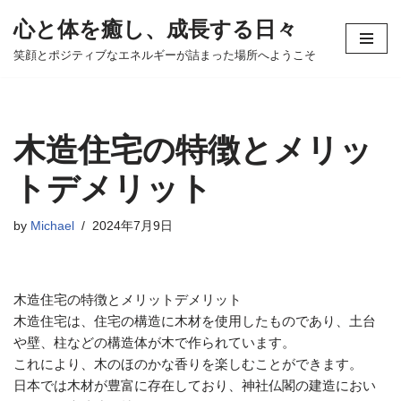
心と体を癒し、成長する日々
コ
笑顔とポジティブなエネルギーが詰まった場所へようこそ
ン
テ
ン
ツ
木造住宅の特徴とメリッ
へ
ス
トデメリット
キ
ッ
by
Michael
2024年7月9日
プ
木造住宅の特徴とメリットデメリット
木造住宅は、住宅の構造に木材を使用したものであり、土台
や壁、柱などの構造体が木で作られています。
これにより、木のほのかな香りを楽しむことができます。
日本では木材が豊富に存在しており、神社仏閣の建造におい