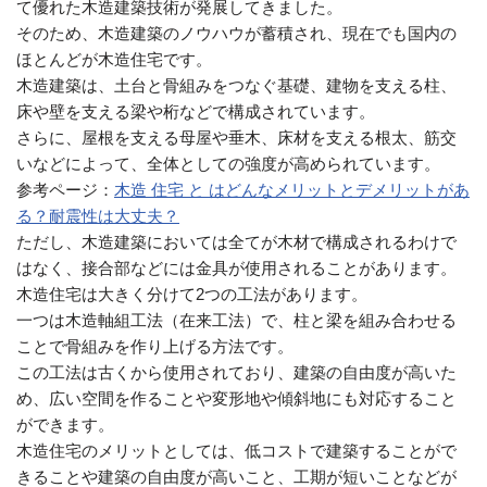
て優れた木造建築技術が発展してきました。
そのため、木造建築のノウハウが蓄積され、現在でも国内の
ほとんどが木造住宅です。
木造建築は、土台と骨組みをつなぐ基礎、建物を支える柱、
床や壁を支える梁や桁などで構成されています。
さらに、屋根を支える母屋や垂木、床材を支える根太、筋交
いなどによって、全体としての強度が高められています。
参考ページ：
木造 住宅 と はどんなメリットとデメリットがあ
る？耐震性は大丈夫？
ただし、木造建築においては全てが木材で構成されるわけで
はなく、接合部などには金具が使用されることがあります。
木造住宅は大きく分けて2つの工法があります。
一つは木造軸組工法（在来工法）で、柱と梁を組み合わせる
ことで骨組みを作り上げる方法です。
この工法は古くから使用されており、建築の自由度が高いた
め、広い空間を作ることや変形地や傾斜地にも対応すること
ができます。
木造住宅のメリットとしては、低コストで建築することがで
きることや建築の自由度が高いこと、工期が短いことなどが