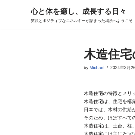
心と体を癒し、成長する日々
コ
笑顔とポジティブなエネルギーが詰まった場所へようこそ
ン
テ
ン
ツ
木造住宅
へ
ス
by
Michael
2024年3月2
キ
ッ
プ
木造住宅の特徴とメリ
木造住宅は、住宅を構
日本では、木材の供給
そのため、ほぼすべて
木造住宅は、土台、柱
木造住宅には主に2つ