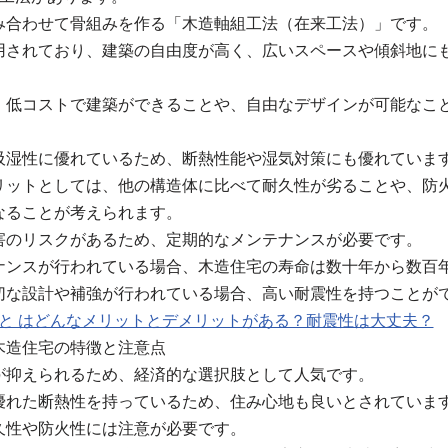
み合わせて骨組みを作る「木造軸組工法（在来工法）」です。
用されており、建築の自由度が高く、広いスペースや傾斜地に
、低コストで建築ができることや、自由なデザインが可能なこ
吸湿性に優れているため、断熱性能や湿気対策にも優れていま
リットとしては、他の構造体に比べて耐久性が劣ることや、防
なることが考えられます。
害のリスクがあるため、定期的なメンテナンスが必要です。
ナンスが行われている場合、木造住宅の寿命は数十年から数百
切な設計や補強が行われている場合、高い耐震性を持つことが
宅 と はどんなメリットとデメリットがある？耐震性は大丈夫？
木造住宅の特徴と注意点
が抑えられるため、経済的な選択肢として人気です。
優れた断熱性を持っているため、住み心地も良いとされていま
久性や防火性には注意が必要です。