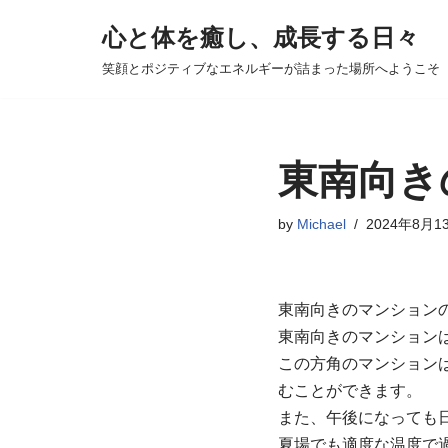
心と体を癒し、成長する日々
コ
笑顔とポジティブなエネルギーが詰まった場所へようこそ
ン
テ
ン
ツ
東南向き
へ
ス
by
Michael
2024年8月1
キ
ッ
プ
東南向きのマンション
東南向きのマンション
この方角のマンション
むことができます。
また、午後になっても
夏場でも適度な温度で