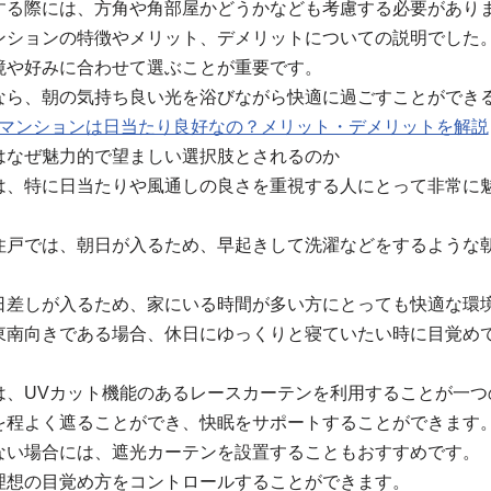
する際には、方角や角部屋かどうかなども考慮する必要があり
ンションの特徴やメリット、デメリットについての説明でした
境や好みに合わせて選ぶことが重要です。
なら、朝の気持ち良い光を浴びながら快適に過ごすことができ
き マンションは日当たり良好なの？メリット・デメリットを解説
はなぜ魅力的で望ましい選択肢とされるのか
は、特に日当たりや風通しの良さを重視する人にとって非常に
住戸では、朝日が入るため、早起きして洗濯などをするような
日差しが入るため、家にいる時間が多い方にとっても快適な環
東南向きである場合、休日にゆっくりと寝ていたい時に目覚め
は、UVカット機能のあるレースカーテンを利用することが一つ
を程よく遮ることができ、快眠をサポートすることができます
ない場合には、遮光カーテンを設置することもおすすめです。
理想の目覚め方をコントロールすることができます。