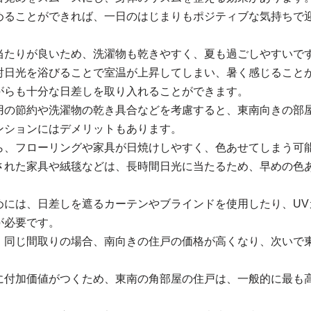
めることができれば、一日のはじまりもポジティブな気持ちで
当たりが良いため、洗濯物も乾きやすく、夏も過ごしやすいで
射日光を浴びることで室温が上昇してしまい、暑く感じること
がらも十分な日差しを取り入れることができます。
用の節約や洗濯物の乾き具合などを考慮すると、東南向きの部
ンションにはデメリットもあります。
ら、フローリングや家具が日焼けしやすく、色あせてしまう可
された家具や絨毯などは、長時間日光に当たるため、早めの色
めには、日差しを遮るカーテンやブラインドを使用したり、UV
が必要です。
、同じ間取りの場合、南向きの住戸の価格が高くなり、次いで
に付加価値がつくため、東南の角部屋の住戸は、一般的に最も