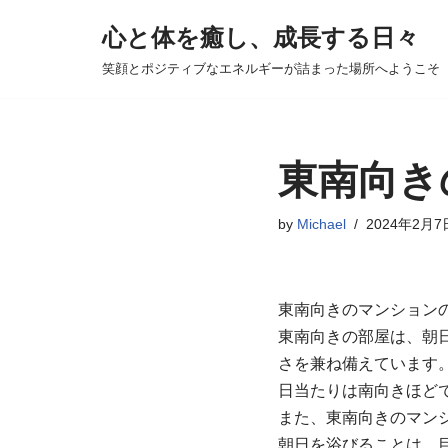
心と体を癒し、成長する日々
コ
笑顔とポジティブなエネルギーが詰まった場所へようこそ
ン
テ
ン
ツ
東南向き
へ
ス
by
Michael
2024年2月7
キ
ッ
プ
東南向きのマンション
東南向きの部屋は、朝
さを兼ね備えています
日当たりは南向きほど
また、東南向きのマン
朝日を浴びることは、