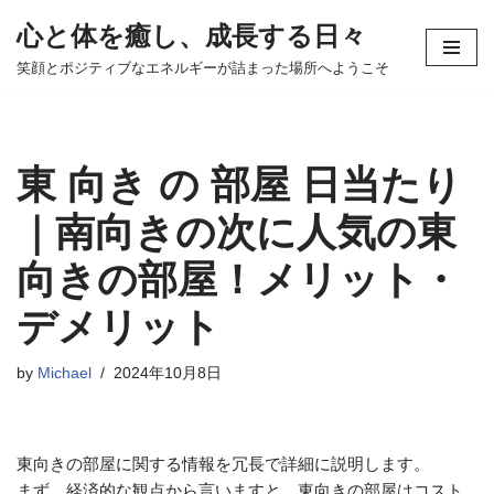
心と体を癒し、成長する日々
コ
笑顔とポジティブなエネルギーが詰まった場所へようこそ
ン
テ
ン
ツ
東 向き の 部屋 日当たり
へ
ス
｜南向きの次に人気の東
キ
向きの部屋！メリット・
ッ
プ
デメリット
by
Michael
2024年10月8日
東向きの部屋に関する情報を冗長で詳細に説明します。
まず、経済的な観点から言いますと、東向きの部屋はコスト