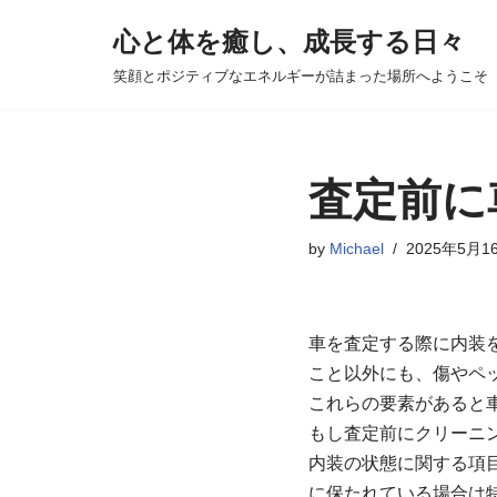
心と体を癒し、成長する日々
コ
笑顔とポジティブなエネルギーが詰まった場所へようこそ
ン
テ
ン
ツ
査定前に
へ
ス
by
Michael
2025年5月1
キ
ッ
プ
車を査定する際に内装
こと以外にも、傷やペ
これらの要素があると
もし査定前にクリーニ
内装の状態に関する項
に保たれている場合は