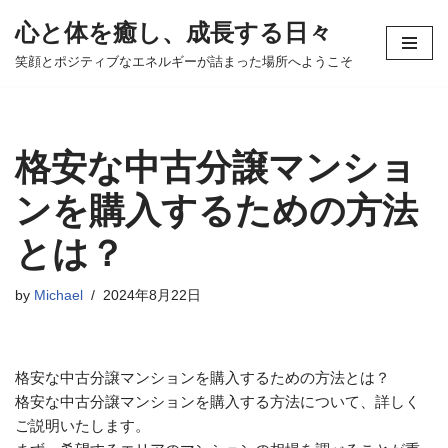
心と体を癒し、成長する日々
コ
笑顔とポジティブなエネルギーが詰まった場所へようこそ
ン
テ
ン
ツ
格安な中古分譲マンショ
へ
ス
ンを購入するための方法
キ
とは？
ッ
プ
by
Michael
2024年8月22日
格安な中古分譲マンションを購入するための方法とは？
格安な中古分譲マンションを購入する方法について、詳しく
ご説明いたします。