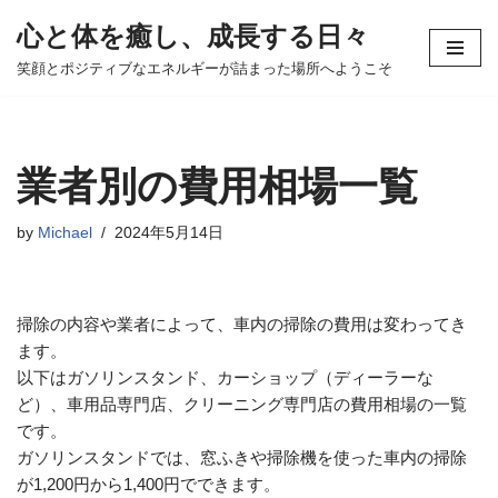
心と体を癒し、成長する日々
コ
笑顔とポジティブなエネルギーが詰まった場所へようこそ
ン
テ
ン
ツ
業者別の費用相場一覧
へ
ス
by
Michael
2024年5月14日
キ
ッ
プ
掃除の内容や業者によって、車内の掃除の費用は変わってき
ます。
以下はガソリンスタンド、カーショップ（ディーラーな
ど）、車用品専門店、クリーニング専門店の費用相場の一覧
です。
ガソリンスタンドでは、窓ふきや掃除機を使った車内の掃除
が1,200円から1,400円でできます。