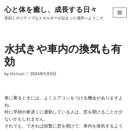
心と体を癒し、成長する日々
コ
笑顔とポジティブなエネルギーが詰まった場所へようこそ
ン
テ
ン
ツ
水拭きや車内の換気も有
へ
ス
効
キ
ッ
by
Michael
2024年5月5日
プ
車に乗るときには、よくエアコンをつける機会がありますよ
ね。
特に早朝や夜遅くに通勤している人は、窓を開けることが少
ないかもしれません。
それでも、できれば頻繁に窓を開けて、車内を換気するよう