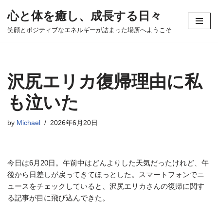
心と体を癒し、成長する日々
コ
笑顔とポジティブなエネルギーが詰まった場所へようこそ
ン
テ
ン
ツ
沢尻エリカ復帰理由に私
へ
ス
も泣いた
キ
ッ
by
Michael
2026年6月20日
プ
今日は6月20日。午前中はどんよりした天気だったけれど、午
後から日差しが戻ってきてほっとした。スマートフォンでニ
ュースをチェックしていると、沢尻エリカさんの復帰に関す
る記事が目に飛び込んできた。