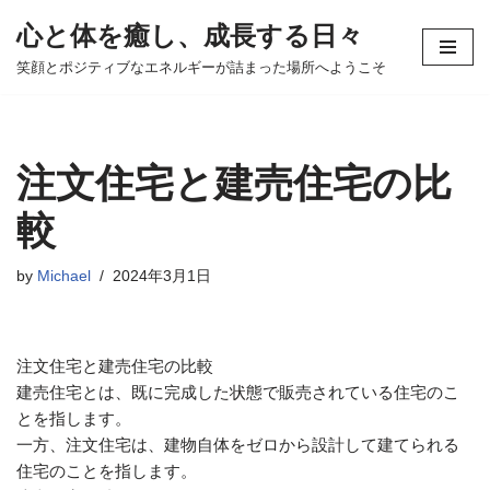
心と体を癒し、成長する日々
コ
笑顔とポジティブなエネルギーが詰まった場所へようこそ
ン
テ
ン
ツ
注文住宅と建売住宅の比
へ
ス
較
キ
ッ
by
Michael
2024年3月1日
プ
注文住宅と建売住宅の比較
建売住宅とは、既に完成した状態で販売されている住宅のこ
とを指します。
一方、注文住宅は、建物自体をゼロから設計して建てられる
住宅のことを指します。