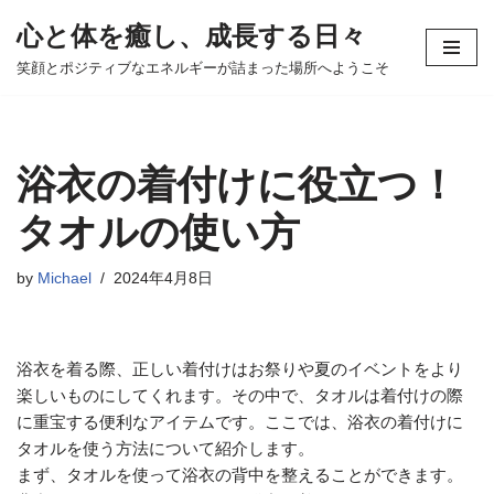
心と体を癒し、成長する日々
コ
笑顔とポジティブなエネルギーが詰まった場所へようこそ
ン
テ
ン
ツ
浴衣の着付けに役立つ！
へ
ス
タオルの使い方
キ
ッ
by
Michael
2024年4月8日
プ
浴衣を着る際、正しい着付けはお祭りや夏のイベントをより
楽しいものにしてくれます。その中で、タオルは着付けの際
に重宝する便利なアイテムです。ここでは、浴衣の着付けに
タオルを使う方法について紹介します。
まず、タオルを使って浴衣の背中を整えることができます。