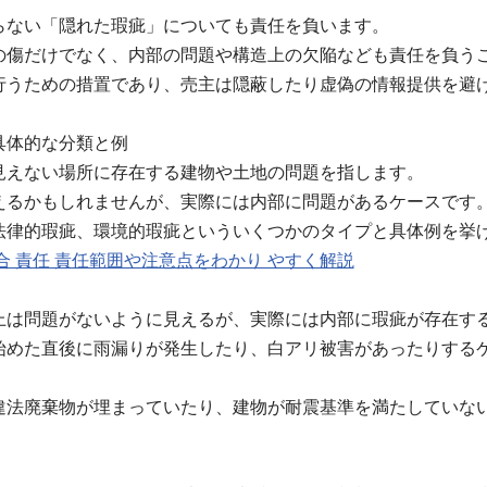
らない「隠れた瑕疵」についても責任を負います。
の傷だけでなく、内部の問題や構造上の欠陥なども責任を負う
行うための措置であり、売主は隠蔽したり虚偽の情報提供を避
具体的な分類と例
見えない場所に存在する建物や土地の問題を指します。
えるかもしれませんが、実際には内部に問題があるケースです
法律的瑕疵、環境的瑕疵といういくつかのタイプと具体例を挙
合 責任 責任範囲や注意点をわかり やすく解説
上は問題がないように見えるが、実際には内部に瑕疵が存在す
始めた直後に雨漏りが発生したり、白アリ被害があったりする
違法廃棄物が埋まっていたり、建物が耐震基準を満たしていな