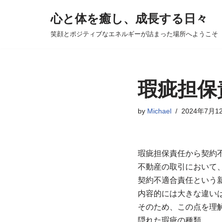
心と体を癒し、成長する日々
コ
笑顔とポジティブなエネルギーが詰まった場所へようこそ
ン
テ
ン
ツ
瑕疵担保
へ
ス
by
Michael
2024年7月1
キ
ッ
プ
瑕疵担保責任から契約
不動産の取引において、
契約不適合責任という
内容的には大きな違い
そのため、この点を理
隠れた瑕疵の種類