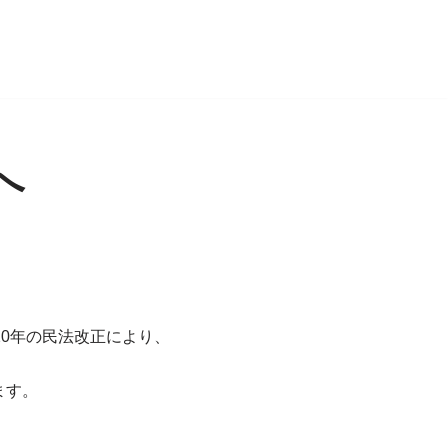
へ
0年の民法改正により、
ます。