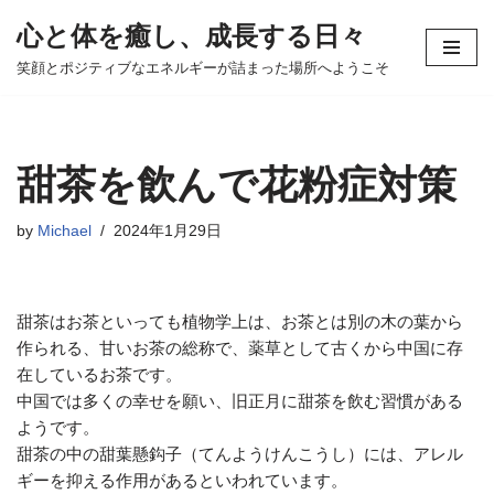
心と体を癒し、成長する日々
コ
笑顔とポジティブなエネルギーが詰まった場所へようこそ
ン
テ
ン
ツ
甜茶を飲んで花粉症対策
へ
ス
by
Michael
2024年1月29日
キ
ッ
プ
甜茶はお茶といっても植物学上は、お茶とは別の木の葉から
作られる、甘いお茶の総称で、薬草として古くから中国に存
在しているお茶です。
中国では多くの幸せを願い、旧正月に甜茶を飲む習慣がある
ようです。
甜茶の中の甜葉懸鈎子（てんようけんこうし）には、アレル
ギーを抑える作用があるといわれています。