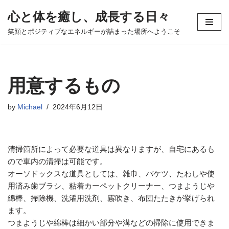
心と体を癒し、成長する日々
コ
笑顔とポジティブなエネルギーが詰まった場所へようこそ
ン
テ
ン
ツ
用意するもの
へ
ス
by
Michael
2024年6月12日
キ
ッ
プ
清掃箇所によって必要な道具は異なりますが、自宅にあるも
ので車内の清掃は可能です。
オーソドックスな道具としては、雑巾、バケツ、たわしや使
用済み歯ブラシ、粘着カーペットクリーナー、つまようじや
綿棒、掃除機、洗濯用洗剤、霧吹き、布団たたきが挙げられ
ます。
つまようじや綿棒は細かい部分や溝などの掃除に使用できま