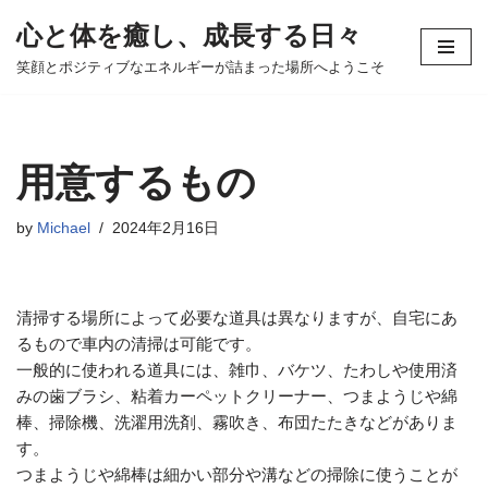
心と体を癒し、成長する日々
コ
笑顔とポジティブなエネルギーが詰まった場所へようこそ
ン
テ
ン
ツ
用意するもの
へ
ス
by
Michael
2024年2月16日
キ
ッ
プ
清掃する場所によって必要な道具は異なりますが、自宅にあ
るもので車内の清掃は可能です。
一般的に使われる道具には、雑巾、バケツ、たわしや使用済
みの歯ブラシ、粘着カーペットクリーナー、つまようじや綿
棒、掃除機、洗濯用洗剤、霧吹き、布団たたきなどがありま
す。
つまようじや綿棒は細かい部分や溝などの掃除に使うことが