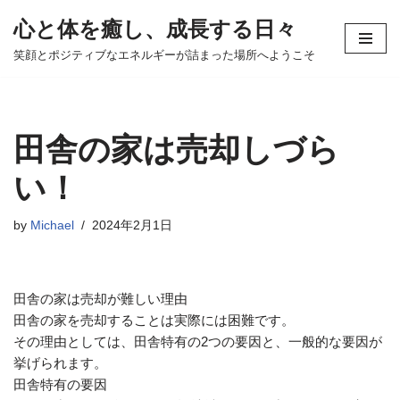
心と体を癒し、成長する日々
コ
笑顔とポジティブなエネルギーが詰まった場所へようこそ
ン
テ
ン
ツ
田舎の家は売却しづら
へ
ス
い！
キ
ッ
by
Michael
2024年2月1日
プ
田舎の家は売却が難しい理由
田舎の家を売却することは実際には困難です。
その理由としては、田舎特有の2つの要因と、一般的な要因が
挙げられます。
田舎特有の要因