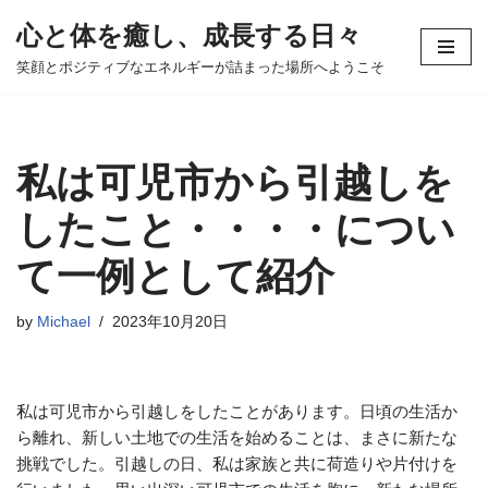
心と体を癒し、成長する日々
コ
笑顔とポジティブなエネルギーが詰まった場所へようこそ
ン
テ
ン
ツ
私は可児市から引越しを
へ
ス
したこと・・・・につい
キ
て一例として紹介
ッ
プ
by
Michael
2023年10月20日
私は可児市から引越しをしたことがあります。日頃の生活か
ら離れ、新しい土地での生活を始めることは、まさに新たな
挑戦でした。引越しの日、私は家族と共に荷造りや片付けを