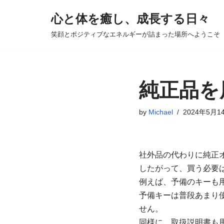
心と体を癒し、成長する日々
コ
笑顔とポジティブなエネルギーが詰まった場所へようこそ
ン
テ
ン
ツ
純正品を
へ
ス
by
Michael
2024年5月1
キ
ッ
プ
社外品の代わりに純正
したがって、買う必要
例えば、予備のキーも
予備キーは普段あまり
せん。
同様に、取扱説明書も