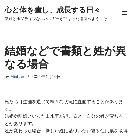
心と体を癒し、成長する日々
コ
笑顔とポジティブなエネルギーが詰まった場所へようこそ
ン
テ
ン
ツ
結婚などで書類と姓が異
へ
ス
なる場合
キ
ッ
by
Michael
2024年4月10日
プ
私たちは生涯を通じて様々な状況に直面することがありま
す。
結婚や離婚といった出来事が起こると、自分の姓が変わるこ
とがあります。
姓が変わった場合、新しい姓に基づいた戸籍や住民票を取得