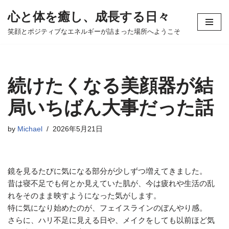
心と体を癒し、成長する日々
コ
笑顔とポジティブなエネルギーが詰まった場所へようこそ
ン
テ
ン
ツ
続けたくなる美顔器が結
へ
ス
局いちばん大事だった話
キ
ッ
by
Michael
2026年5月21日
プ
鏡を見るたびに気になる部分が少しずつ増えてきました。
昔は寝不足でも何とか見えていた肌が、今は疲れや生活の乱
れをそのまま映すようになった気がします。
特に気になり始めたのが、フェイスラインのぼんやり感。
さらに、ハリ不足に見える日や、メイクをしても以前ほど気