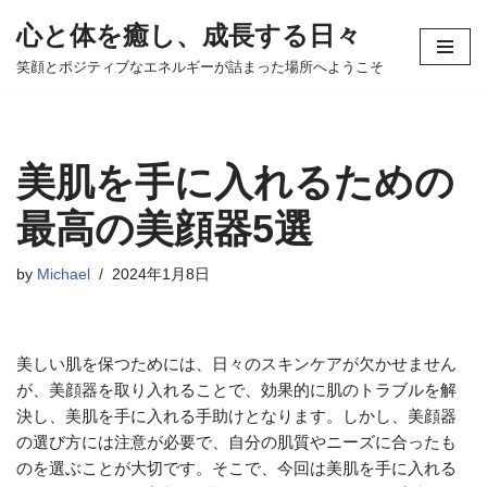
心と体を癒し、成長する日々
コ
笑顔とポジティブなエネルギーが詰まった場所へようこそ
ン
テ
ン
ツ
美肌を手に入れるための
へ
ス
最高の美顔器5選
キ
ッ
by
Michael
2024年1月8日
プ
美しい肌を保つためには、日々のスキンケアが欠かせません
が、美顔器を取り入れることで、効果的に肌のトラブルを解
決し、美肌を手に入れる手助けとなります。しかし、美顔器
の選び方には注意が必要で、自分の肌質やニーズに合ったも
のを選ぶことが大切です。そこで、今回は美肌を手に入れる