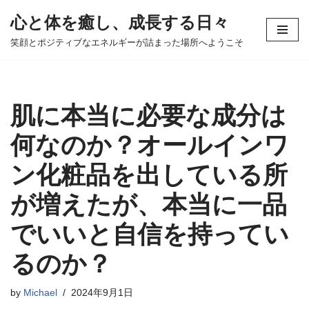
心と体を癒し、成長する日々
コ
笑顔とポジティブなエネルギーが詰まった場所へようこそ
ン
テ
ン
ツ
肌に本当に必要な成分は
へ
ス
何なのか？オールインワ
キ
ン化粧品を出している所
ッ
プ
が増えたが、本当に一品
でいいと自信を持ってい
るのか？
by
Michael
2024年9月1日