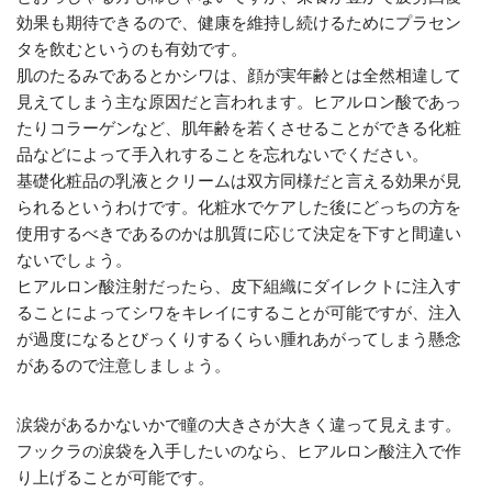
効果も期待できるので、健康を維持し続けるためにプラセン
タを飲むというのも有効です。
肌のたるみであるとかシワは、顔が実年齢とは全然相違して
見えてしまう主な原因だと言われます。ヒアルロン酸であっ
たりコラーゲンなど、肌年齢を若くさせることができる化粧
品などによって手入れすることを忘れないでください。
基礎化粧品の乳液とクリームは双方同様だと言える効果が見
られるというわけです。化粧水でケアした後にどっちの方を
使用するべきであるのかは肌質に応じて決定を下すと間違い
ないでしょう。
ヒアルロン酸注射だったら、皮下組織にダイレクトに注入す
ることによってシワをキレイにすることが可能ですが、注入
が過度になるとびっくりするくらい腫れあがってしまう懸念
があるので注意しましょう。
涙袋があるかないかで瞳の大きさが大きく違って見えます。
フックラの涙袋を入手したいのなら、ヒアルロン酸注入で作
り上げることが可能です。