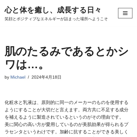
心と体を癒し、成長する日々
コ
笑顔とポジティブなエネルギーが詰まった場所へようこそ
ン
テ
ン
ツ
肌のたるみであるとかシ
へ
ス
ワは…。
キ
ッ
by
Michael
2024年4月18日
プ
化粧水と乳液は、原則的に同一のメーカーのものを使用する
ようにすることが大切だと言えます。両方共に不足する成分
を補えるように製造されているというのがその理由です。
美に関心の高い方が愛用しているのが美肌効果が得られるプ
ラセンタというわけです。加齢に抗することができる美しく