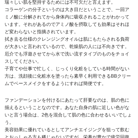
瑞々しい肌を堅持するためには不可欠だと言えます。
コラーゲンの分子というのは大き目だということで、一回ア
ミノ酸に分解されてから身体内に吸収されることがわかって
います。それがあるのでアミノ酸を摂取しても効果はそれほ
ど変わらないと指摘されています。
拭き去る仕様のクレンジングオイルは肌にもたらされる負荷
が大きいと言われているので、乾燥肌の人には不向きです。
厄介でも浮遊させてから水で洗い流すタイプのものをチョイ
スしてください。
子育てや仕事で忙しく、じっくり化粧をしている時間がない
方は、洗顔後に化粧水を塗ったら素早く利用できるBBクリー
ムでベースメイクをするようにすれば簡便です。
ファンデーションを付けるにあたって肝要なのは、肌の色に
揃えるということなのです。あなた自身の肌に近しい色がな
いと言う場合は、2色を混合して肌の色に合わせるいいでしょ
う。
美容効果に優れているとしてアンチエイジングを狙って飲む
とおっしゃる方も稀じゃないですが、栄養が豊かで疲労回復