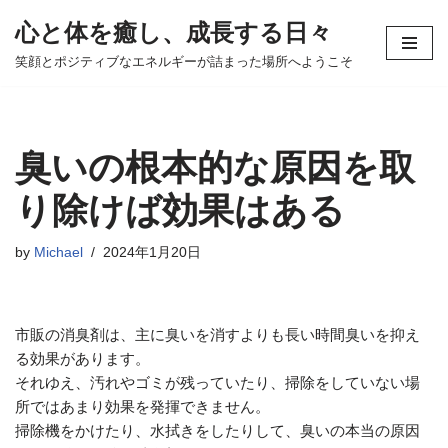
心と体を癒し、成長する日々
コ
笑顔とポジティブなエネルギーが詰まった場所へようこそ
ン
テ
ン
ツ
臭いの根本的な原因を取
へ
ス
り除けば効果はある
キ
ッ
by
Michael
2024年1月20日
プ
市販の消臭剤は、主に臭いを消すよりも長い時間臭いを抑え
る効果があります。
それゆえ、汚れやゴミが残っていたり、掃除をしていない場
所ではあまり効果を発揮できません。
掃除機をかけたり、水拭きをしたりして、臭いの本当の原因