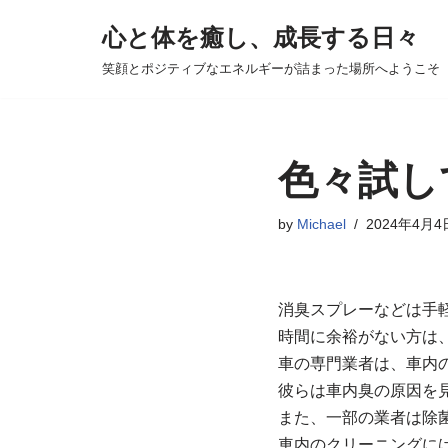
心と体を癒し、成長する日々
コ
笑顔とポジティブなエネルギーが詰まった場所へようこそ
ン
テ
ン
ツ
色々試し
へ
ス
by
Michael
2024年4月4
キ
ッ
プ
消臭スプレーなどは手
時間に余裕がない方は
車の専門業者は、車内
彼らは車内臭の原因を
また、一部の業者は除
車内のクリーニングに