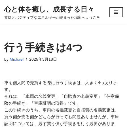
心と体を癒し、成長する日々
コ
笑顔とポジティブなエネルギーが詰まった場所へようこそ
ン
テ
ン
ツ
行う手続きは4つ
へ
ス
by
Michael
2025年3月18日
キ
ッ
プ
車を個人間で売買する際に行う手続きは、大きく4つありま
す。
それは、「車両の名義変更」「自賠責の名義変更」「任意保
険の手続き」「車庫証明の取得」です。
この手続きのうち、車両の名義変更と自賠責の名義変更は、
買う側か売る側かどちらが行っても問題ありませんが、車庫
証明については、必ず買う側が手続きを行う必要がありま