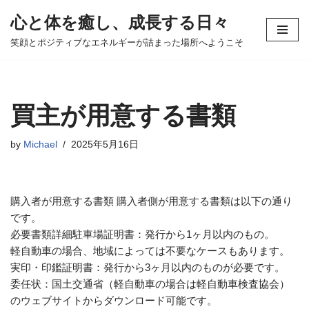
心と体を癒し、成長する日々
コ
笑顔とポジティブなエネルギーが詰まった場所へようこそ
ン
テ
ン
ツ
買主が用意する書類
へ
ス
by
Michael
2025年5月16日
キ
ッ
プ
購入者が用意する書類 購入者側が用意する書類は以下の通り
です。
必要書類詳細駐車場証明書：発行から1ヶ月以内のもの。
軽自動車の場合、地域によっては不要なケースもあります。
実印・印鑑証明書：発行から3ヶ月以内のものが必要です。
委任状：国土交通省（軽自動車の場合は軽自動車検査協会）
のウェブサイトからダウンロード可能です。