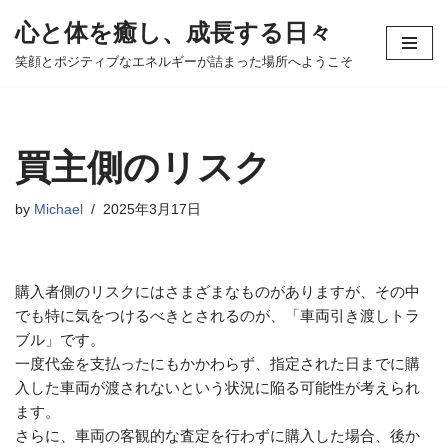
心と体を癒し、成長する日々
コ
笑顔とポジティブなエネルギーが詰まった場所へようこそ
ン
テ
ン
ツ
買主側のリスク
へ
ス
by
Michael
2025年3月17日
キ
ッ
プ
購入者側のリスクにはさまざまなものがありますが、その中
でも特に気をつけるべきとされるのが、「車両引き渡しトラ
ブル」です。
一度代金を支払ったにもかかわらず、指定された日までに購
入した車両が渡されないという状況に陥る可能性が考えられ
ます。
さらに、車両の客観的な査定を行わずに購入した場合、後か