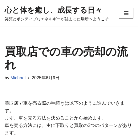
心と体を癒し、成長する日々
コ
笑顔とポジティブなエネルギーが詰まった場所へようこそ
ン
テ
ン
ツ
買取店での車の売却の流
へ
ス
れ
キ
ッ
by
Michael
2025年6月6日
プ
買取店で車を売る際の手続きは以下のように進んでいきま
す。
まず、車を売る方法を決めることから始めます。
車を売る方法には、主に下取りと買取の2つのパターンがあり
ます。