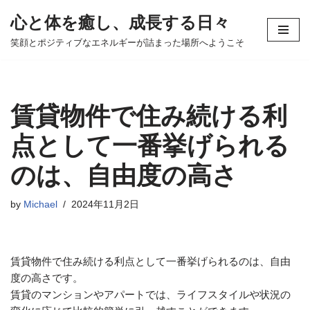
心と体を癒し、成長する日々
コ
笑顔とポジティブなエネルギーが詰まった場所へようこそ
ン
テ
ン
ツ
賃貸物件で住み続ける利
へ
ス
点として一番挙げられる
キ
のは、自由度の高さ
ッ
プ
by
Michael
2024年11月2日
賃貸物件で住み続ける利点として一番挙げられるのは、自由
度の高さです。
賃貸のマンションやアパートでは、ライフスタイルや状況の