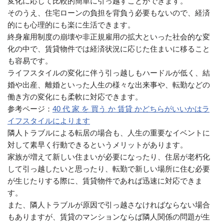
変化に応じて比較的簡単に引っ越すことができます。
そのうえ、住宅ローンの負担を背負う必要もないので、経済
的にも心理的にも楽に生活できます。
終身雇用制度の崩壊や非正規雇用の拡大といった社会的な変
化の中で、賃貸物件では経済状況に応じた住まいに移ること
も容易です。
ライフスタイルの変化に伴う引っ越しもハードルが低く、結
婚や出産、離婚といった人生の様々な出来事や、転勤などの
働き方の変化にも柔軟に対応できます。
参考ページ：
40 代 家 を 買う か 賃貸 かどちらがいいかはラ
イフスタイルによります
隣人トラブルによる転居の場合も、人生の重要なイベントに
対して素早く行動できるというメリットがあります。
家族が増えて新しい住まいが必要になったり、住居が老朽化
して引っ越したいと思ったり、転勤で新しい場所に住む必要
が生じたりする際に、賃貸物件であれば迅速に対応できま
す。
また、隣人トラブルが原因で引っ越さなければならない場合
もありますが、賃貸のマンションならば隣人関係の問題が生