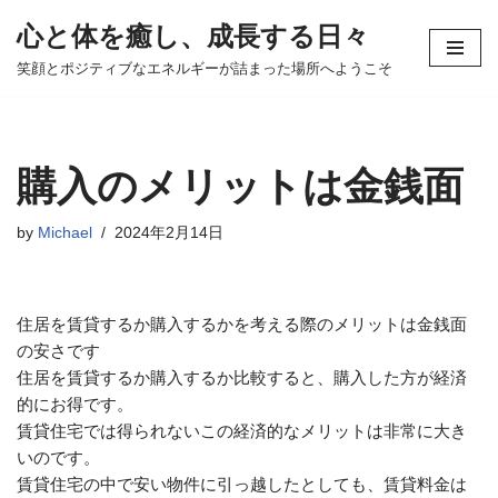
心と体を癒し、成長する日々
コ
笑顔とポジティブなエネルギーが詰まった場所へようこそ
ン
テ
ン
ツ
購入のメリットは金銭面
へ
ス
by
Michael
2024年2月14日
キ
ッ
プ
住居を賃貸するか購入するかを考える際のメリットは金銭面
の安さです
住居を賃貸するか購入するか比較すると、購入した方が経済
的にお得です。
賃貸住宅では得られないこの経済的なメリットは非常に大き
いのです。
賃貸住宅の中で安い物件に引っ越したとしても、賃貸料金は