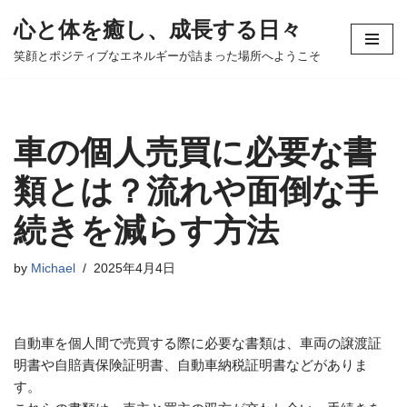
心と体を癒し、成長する日々
コ
笑顔とポジティブなエネルギーが詰まった場所へようこそ
ン
テ
ン
ツ
車の個人売買に必要な書
へ
ス
類とは？流れや面倒な手
キ
続きを減らす方法
ッ
プ
by
Michael
2025年4月4日
自動車を個人間で売買する際に必要な書類は、車両の譲渡証
明書や自賠責保険証明書、自動車納税証明書などがありま
す。