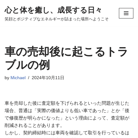
心と体を癒し、成長する日々
コ
笑顔とポジティブなエネルギーが詰まった場所へようこそ
ン
テ
ン
ツ
車の売却後に起こるトラ
へ
ス
ブルの例
キ
ッ
by
Michael
2024年10月11日
プ
車を売却した後に査定額を下げられるといった問題が生じた
場合、普通は「実際の価値よりも低い車であった」とか「後
で修復歴が明らかになった」という理由によって、査定額が
削減されることがあります。
しかし、契約締結時には車両を確認して取引を行っているは