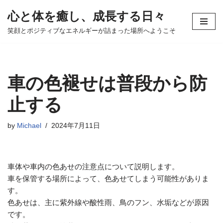
心と体を癒し、成長する日々
コ
笑顔とポジティブなエネルギーが詰まった場所へようこそ
ン
テ
ン
ツ
車の色褪せは普段から防
へ
ス
止する
キ
ッ
by
Michael
2024年7月11日
プ
車体や車内の色あせの注意点について説明します。
車を保管する場所によって、色あせてしまう可能性がありま
す。
色あせは、主に紫外線や酸性雨、鳥のフン、水垢などが原因
です。