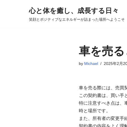
心と体を癒し、成長する日々
コ
笑顔とポジティブなエネルギーが詰まった場所へようこそ
ン
テ
ン
ツ
車を売る
へ
ス
by
Michael
2025年2月2
キ
ッ
プ
車を売る際には、売買
この契約書は、買い手
特に注意すべき点は、
時と場所です。
また、所有者の変更手
契約書の内容をよく理