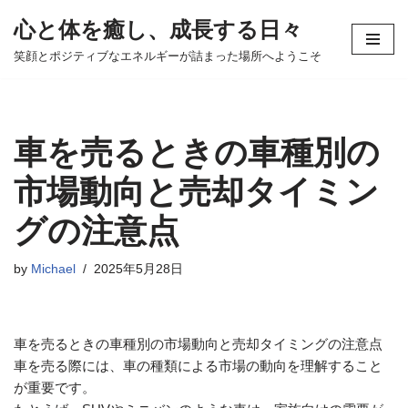
心と体を癒し、成長する日々
コ
笑顔とポジティブなエネルギーが詰まった場所へようこそ
ン
テ
ン
ツ
車を売るときの車種別の
へ
ス
市場動向と売却タイミン
キ
グの注意点
ッ
プ
by
Michael
2025年5月28日
車を売るときの車種別の市場動向と売却タイミングの注意点
車を売る際には、車の種類による市場の動向を理解すること
が重要です。