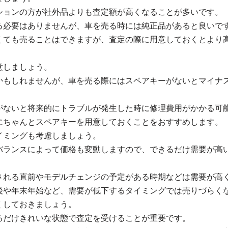
ションの方が社外品よりも査定額が高くなることが多いです。
る必要はありませんが、車を売る時には純正品があると良いで
くても売ることはできますが、査定の際に用意しておくとより
意しましょう。
かもしれませんが、車を売る際にはスペアキーがないとマイナ
がないと将来的にトラブルが発生した時に修理費用がかかる可
にちゃんとスペアキーを用意しておくことをおすすめします。
イミングも考慮しましょう。
バランスによって価格も変動しますので、できるだけ需要が高
される直前やモデルチェンジの予定がある時期などは需要が高
後や年末年始など、需要が低下するタイミングでは売りづらく
くしておきましょう。
るだけきれいな状態で査定を受けることが重要です。