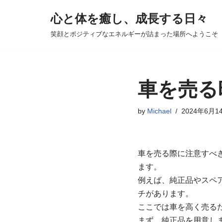
心と体を癒し、成長する日々
コ
笑顔とポジティブなエネルギーが詰まった場所へようこそ
ン
テ
ン
ツ
車を売る
へ
ス
by
Michael
2024年6月1
キ
ッ
プ
車を売る際に注意すべ
ます。
例えば、純正品やスペ
チがあります。
ここでは車を高く売る
まず、純正品を用意し