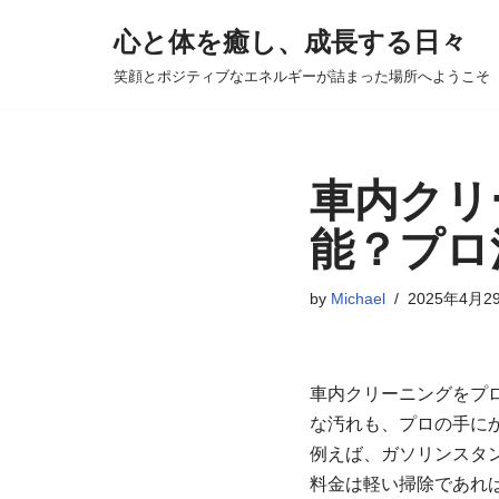
心と体を癒し、成長する日々
コ
笑顔とポジティブなエネルギーが詰まった場所へようこそ
ン
テ
ン
ツ
車内クリ
へ
能？プロ
ス
キ
by
Michael
2025年4月2
ッ
プ
車内クリーニングをプ
な汚れも、プロの手に
例えば、ガソリンスタ
料金は軽い掃除であれば