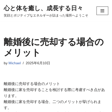
心と体を癒し、成長する日々
コ
笑顔とポジティブなエネルギーが詰まった場所へようこそ
ン
テ
ン
ツ
離婚後に売却する場合の
へ
ス
メリット
キ
ッ
by
Michael
2025年6月10日
プ
離婚後に売却する場合のメリット
離婚後に家を売却することを検討する際に考慮すべき点があ
ります。
離婚後に家を売却する場合、二つのメリットが挙げられま
す。