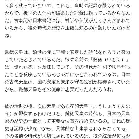
り多く残っていないの。これも、当時の記録が限られている
からで、後世の人たちが編纂した記録に頼っているからなん
だ。古事記や日本書紀には、神話や伝説がたくさん含まれて
いるから、彼の時代の歴史を正確に知るのは難しいんだけど
ね。
懿徳天皇は、治世の間に平和で安定した時代を作ろうと努力
していたとされているんだ。彼の名前の「懿徳（いとく）」
は「優れた徳」を意味していて、その時代が平和で秩序だっ
たことを反映しているんじゃないかと言われているの。日本
の古代天皇は、国の安定と繁栄を守る役割が期待されていた
から、懿徳天皇もその使命に忠実だったんだろうね。
彼の治世の後、次の天皇である孝昭天皇（こうしょうてんの
う）が即位するわけだけど、懿徳天皇の時代も、日本の天皇
家の歴史の一部として重要な位置を占めているの。古代の歴
史は記録が少ないから、具体的な出来事はわからなくても、
その名前や時代が大切にされているのは、彼の統治が何らか