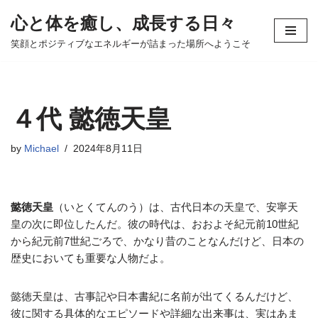
心と体を癒し、成長する日々
コ
笑顔とポジティブなエネルギーが詰まった場所へようこそ
ン
テ
ン
ツ
４代 懿徳天皇
へ
ス
by
Michael
2024年8月11日
キ
ッ
プ
懿徳天皇
（いとくてんのう）は、古代日本の天皇で、安寧天
皇の次に即位したんだ。彼の時代は、おおよそ紀元前10世紀
から紀元前7世紀ごろで、かなり昔のことなんだけど、日本の
歴史においても重要な人物だよ。
懿徳天皇は、古事記や日本書紀に名前が出てくるんだけど、
彼に関する具体的なエピソードや詳細な出来事は、実はあま