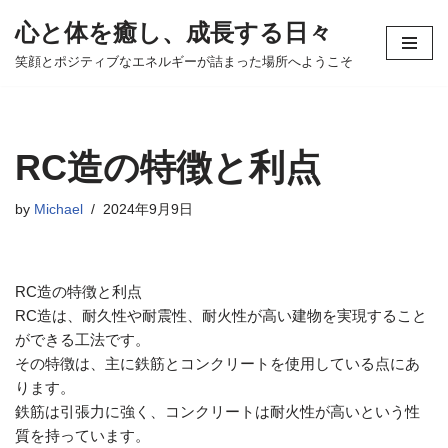
心と体を癒し、成長する日々
コ
笑顔とポジティブなエネルギーが詰まった場所へようこそ
ン
テ
ン
ツ
RC造の特徴と利点
へ
ス
by
Michael
2024年9月9日
キ
ッ
プ
RC造の特徴と利点
RC造は、耐久性や耐震性、耐火性が高い建物を実現すること
ができる工法です。
その特徴は、主に鉄筋とコンクリートを使用している点にあ
ります。
鉄筋は引張力に強く、コンクリートは耐火性が高いという性
質を持っています。