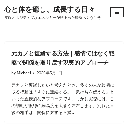
心と体を癒し、成長する日々
コ
笑顔とポジティブなエネルギーが詰まった場所へようこそ
ン
テ
ン
ツ
へ
元カノと復縁する方法｜感情ではなく戦
ス
略で関係を取り戻す現実的アプローチ
キ
ッ
by
Michael
2026年5月1日
プ
元カノと復縁したいと考えたとき、多くの人が最初に
取る行動は「すぐに連絡する」「気持ちを伝える」と
いった直接的なアプローチです。しかし実際には、こ
の初動が復縁の難易度を大きく左右します。別れた直
後の相手は、関係に対する不満…